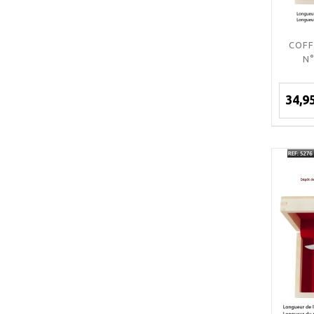
COFF
N
34,9