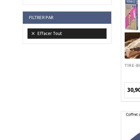
FILTRER PAR

Effacer Tout
TIRE-
30,9