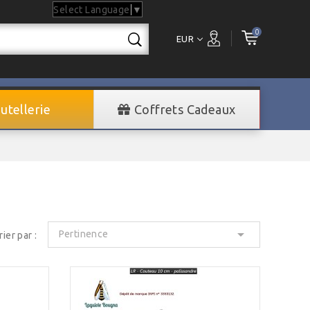
Select Language
▼
0
EUR
utellerie
Coffrets Cadeaux

Pertinence
rier par :