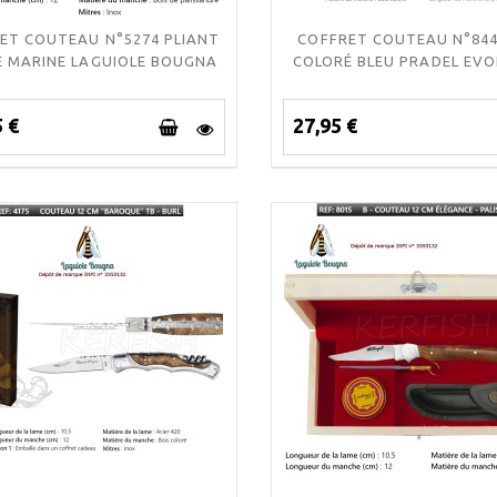
ET COUTEAU N°5274 PLIANT
COFFRET COUTEAU N°844
 MARINE LAGUIOLE BOUGNA
COLORÉ BLEU PRADEL EV
5 €
27,95 €