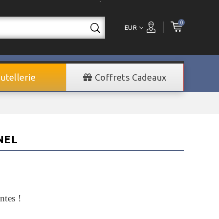
0
EUR
utellerie
Coffrets Cadeaux
NEL
ntes !