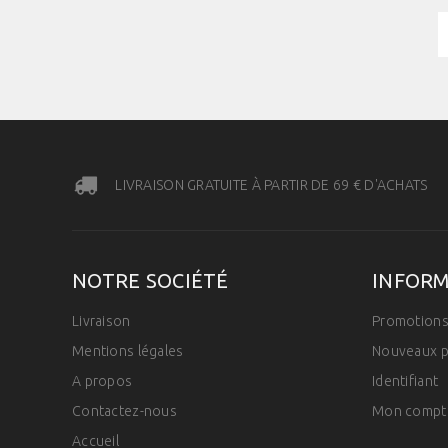
LIVRAISON GRATUITE À PARTIR DE 69 € D'ACHATS
NOTRE SOCIÉTÉ
INFOR
Livraison
Promotion
Mentions légales
Nouveaux p
A propos
Identifiant
Contactez-nous
Mon compt
Accueil