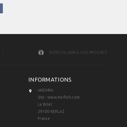
FAITES PLAISIR À VOS PROCHES
INFORMATIONS
ANDHRA

Site : www.Kerfish.com
Le Briec
29100 KERLAZ
France