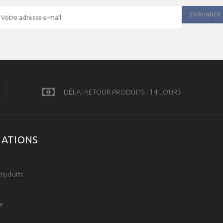
DÉLAI RETOUR PRODUITS : 14 JOURS
MATIONS
s
roduits
e