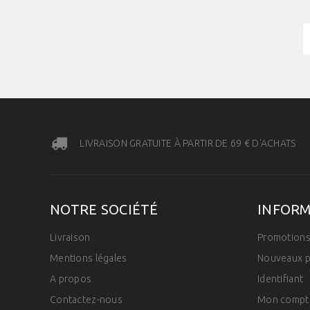
LIVRAISON GRATUITE À PARTIR DE 69 € D'ACHATS
NOTRE SOCIÉTÉ
INFOR
Livraison
Promotion
Mentions légales
Nouveaux p
A propos
Identifiant
Contactez-nous
Mon compt