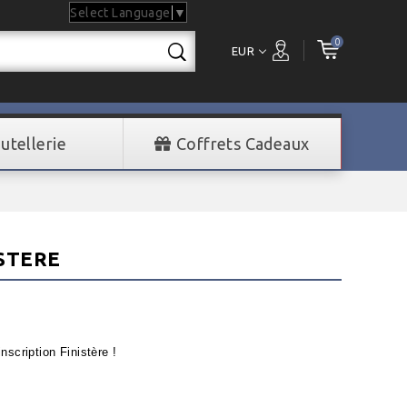
Select Language
▼
0
EUR
utellerie
Coffrets Cadeaux
STERE
cription Finistère !