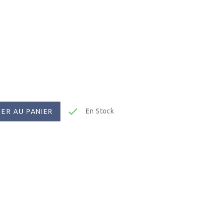

En Stock
ER AU PANIER