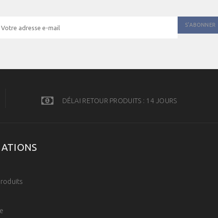
DÉLAI RETOUR PRODUITS : 14 JOURS
MATIONS
s
roduits
e