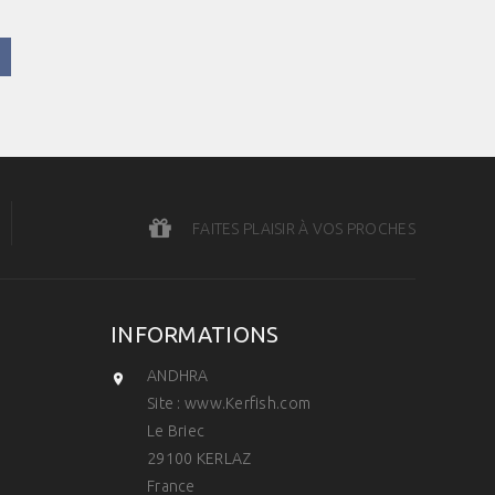
FAITES PLAISIR À VOS PROCHES
INFORMATIONS
ANDHRA

Site : www.Kerfish.com
Le Briec
29100 KERLAZ
France