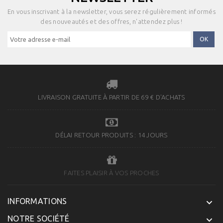
En vous inscrivant à la newsletter, vous serez régulièrement informés
des nouveautés et des offres, n'attendez plus !
LIVRAISON GRATUITE À PARTIR DE 69 € D'ACHATS
DÉLAI RETOUR PRODUITS : 14 JOURS
FAITES PLAISIR À VOS PROCHES
INFORMATIONS

NOTRE SOCIÉTÉ
