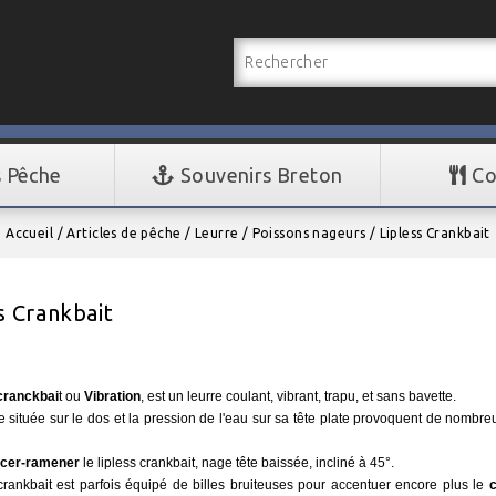
s Pêche
Souvenirs Breton
Co
Accueil
Articles de pêche
Leurre
Poissons nageurs
Lipless Crankbait
s Crankbait
 cranckbai
t ou
Vibration
, est un leurre coulant, vibrant, trapu, et sans bavette.
 située sur le dos et la pression de l'eau sur sa tête plate provoquent de nombreu
!
cer-ramener
le lipless crankbait, nage tête baissée, incliné à 45°.
crankbait est parfois équipé de billes bruiteuses pour accentuer encore plus le
c