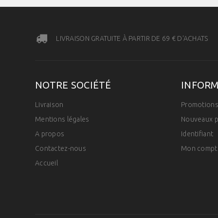
LIVRAISON GRATUITE À PARTIR DE 69 € D'ACHATS
NOTRE SOCIÉTÉ
INFOR
Livraison
Promotion
Mentions légales
Nouveaux p
A propos
Identifiant
Contactez-nous
Mon compt
Accueil