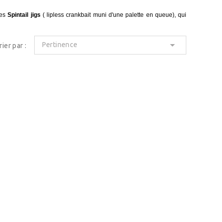
les
Spintail jigs
( lipless crankbait muni d'une palette en queue), qui

Pertinence
rier par :