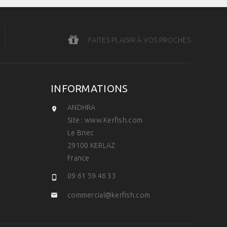
FAITES PLAISIR À VOS PROCHES
INFORMATIONS
ANDHRA

Site : www.Kerfish.com
Le Briec
29100 KERLAZ
France
09 61 59 46 33

commercial@kerfish.com
