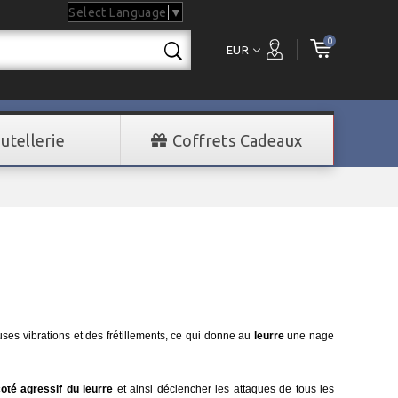
Select Language
▼
0
EUR
utellerie
Coffrets Cadeaux
ses vibrations et des frétillements, ce qui donne au
leurre
une nage
oté agressif du leurre
et ainsi déclencher les attaques de tous les