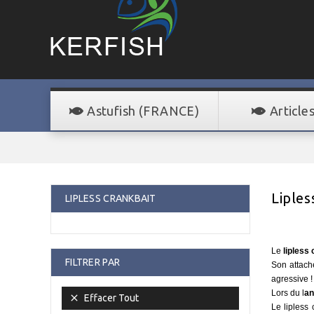
Astufish (FRANCE)
Article
Liples
LIPLESS CRANKBAIT
Le
lipless
FILTRER PAR
Son attache
agressive 
Lors du l
an

Effacer Tout
Le lipless 