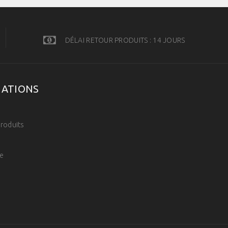
DÉLAI RETOUR PRODUITS : 14 JOURS
MATIONS
s
roduits
e